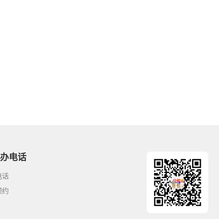
办电话
电话
预约