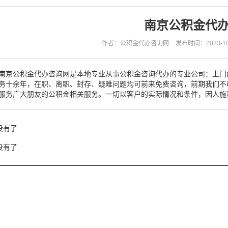
南京公积金代
作者：公积金代办咨询网
发布时间：2023-10-0
南京公积金代办咨询网是本地专业从事公积金咨询代办的专业公司：上门面对面
务十余年，在职、离职、封存、疑难问题均可前来免费咨询，前期我们不
服务广大朋友的公积金相关服务。一切以客户的实际情况和条件，因人施
没有了
没有了