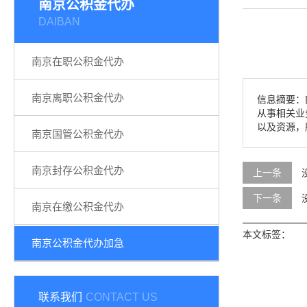
南京公积金代办
DAIBAN
南京在职公积金代办
南京离职公积金代办
信息摘要：
从事相关业
以及资源，
南京国管公积金代办
南京封存公积金代办
上一条
下一条
南京在缴公积金代办
本文标签：
南京公积金代办加急
联系我们
CONTACT US