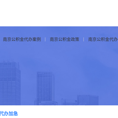
南京公积金代办案例
南京公积金政策
南京公积金代办
代办加急